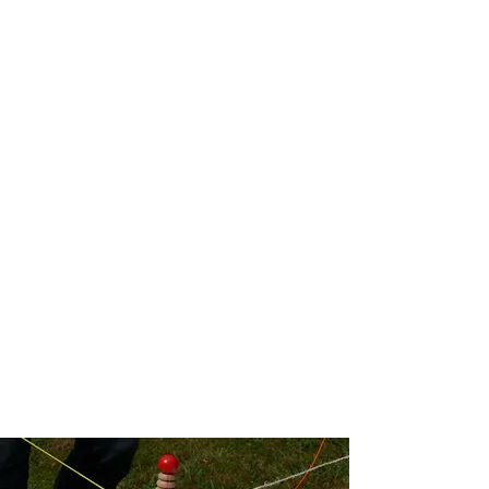
> Mettre en place un
atelier
créatif
pour répondre à une
problématique.
> Construire une e
xposition
collaborative
.
>
Utiliser le jeu pour faciliter
un évènement ou des
fonctionnements.
> Former vos équipes à
l'
UX
design
, au
Design Thinking
et à
la démarche
Living Lab
.