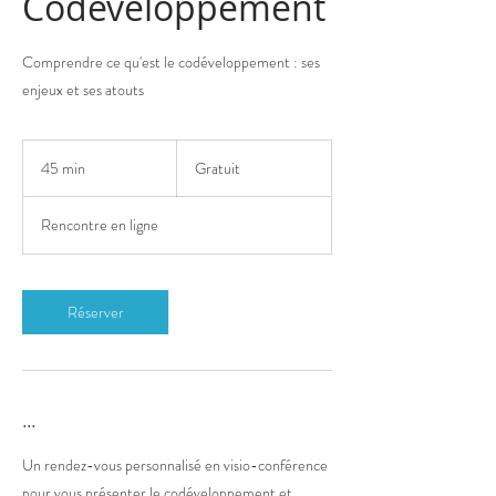
Codéveloppement
Comprendre ce qu'est le codéveloppement : ses
enjeux et ses atouts
Gratuit
45 min
4
Gratuit
5
m
Rencontre en ligne
i
n
Réserver
...
Un rendez-vous personnalisé en visio-conférence
pour vous présenter le codéveloppement et